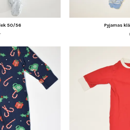
rlek 50/56
Pyjamas klä
r