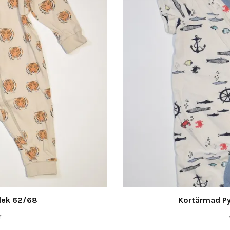
rlek 62/68
Kortärmad Py
r