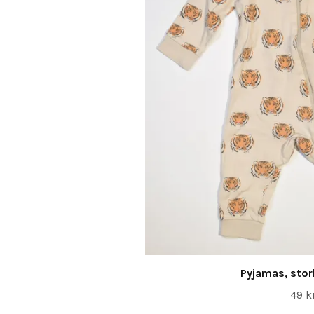
Pyjamas, sto
49 k