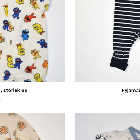
, storlek 62
Pyjamas
r