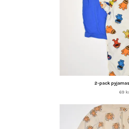
2-pack pyjamas
69 k