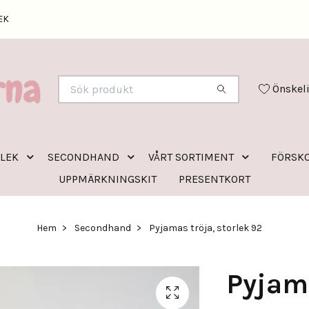
EK
Önskel
RLEK
SECONDHAND
VÅRT SORTIMENT
FÖRSKO
UPPMÄRKNINGSKIT
PRESENTKORT
Hem
Secondhand
Pyjamas tröja, storlek 92
Pyjama