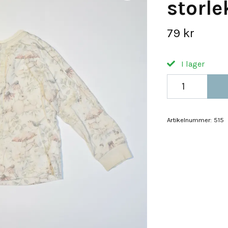
storle
79 kr
I lager
Artikelnummer:
515