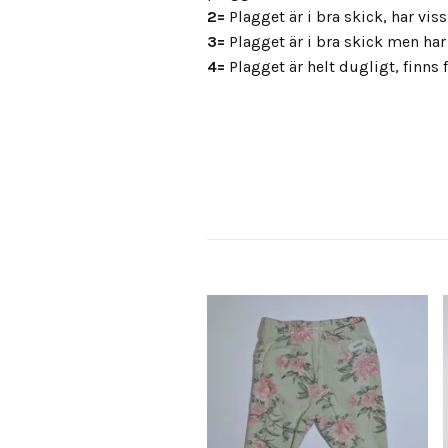
2=
Plagget är i bra skick, har vis
3=
Plagget är i bra skick men har 
4=
Plagget är helt dugligt, finns fl