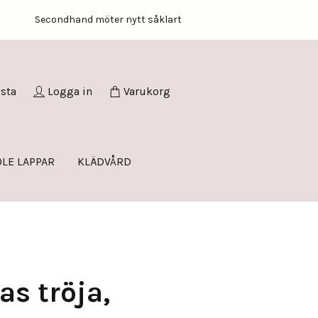
Secondhand möter nytt såklart
ista
Logga in
Varukorg
LE LAPPAR
KLÄDVÅRD
s tröja,