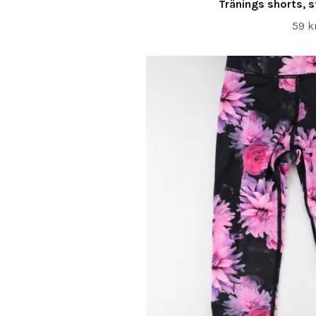
Tränings shorts, s
59 k