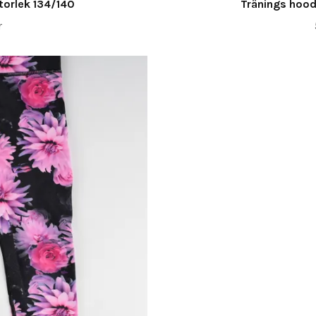
torlek 134/140
Tränings hood
r