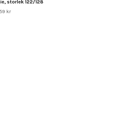
ie, storlek 122/128
59 kr