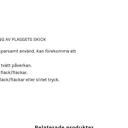
G AV PLAGGETS SKICK
, sparsamt använd. Kan förekomma att
s tvätt påverkan.
fläck/fläckar.
äck/fläckar eller slitet tryck.