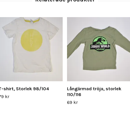
T-shirt, Storlek 98/104
Långärmad tröja, storlek
110/116
79 kr
69 kr