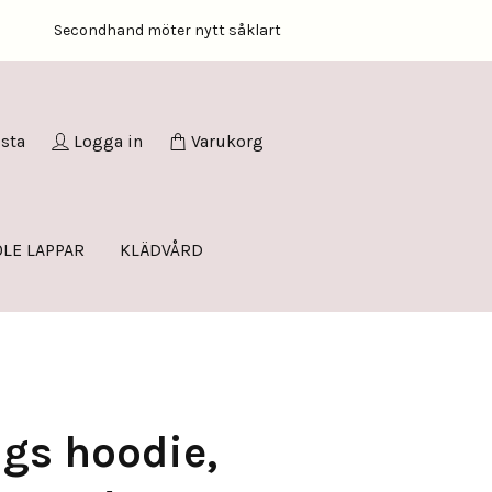
Secondhand möter nytt såklart
ista
Logga in
Varukorg
LE LAPPAR
KLÄDVÅRD
gs hoodie,