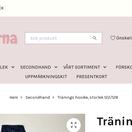
EK
Önskel
RLEK
SECONDHAND
VÅRT SORTIMENT
FÖRSKO
UPPMÄRKNINGSKIT
PRESENTKORT
Hem
Secondhand
Tränings hoodie, storlek 122/128
Tränin