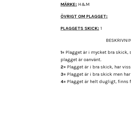
MÄRKE:
H&M
ÖVRIGT OM PLAGGET:
PLAGGETS SKICK:
1
BESKRIVNIN
1=
Plagget är i mycket bra skick
plagget är oanvänt.
2=
Plagget är i bra skick, har vis
3=
Plagget är i bra skick men har 
4=
Plagget är helt dugligt, finns fl