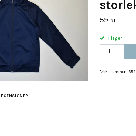
storle
59 kr
I lager
Artikelnummer:
1359
RECENSIONER