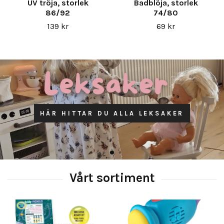
UV tröja, storlek
Badblöja, storlek
86/92
74/80
139 kr
69 kr
HÄR HITTAR DU ALLA LEKSAKER