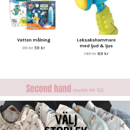
Vatten målning
Leksakshammare
med ljud & ljus
99 kr
59 kr
149 kr
89 kr