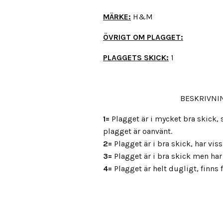
MÄRKE:
H&M
ÖVRIGT OM PLAGGET:
PLAGGETS SKICK:
1
BESKRIVNIN
1=
Plagget är i mycket bra skick
plagget är oanvänt.
2=
Plagget är i bra skick, har vis
3=
Plagget är i bra skick men har 
4=
Plagget är helt dugligt, finns fl