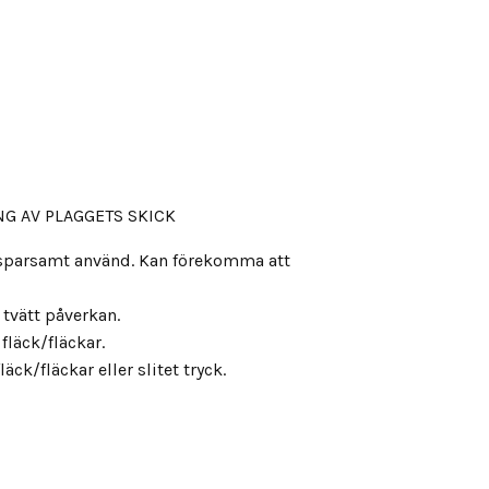
G AV PLAGGETS SKICK
, sparsamt använd. Kan förekomma att
s tvätt påverkan.
fläck/fläckar.
äck/fläckar eller slitet tryck.