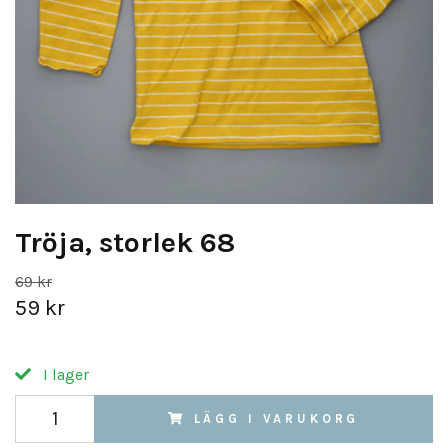
Tröja, storlek 68
69 kr
59 kr
I lager
LÄGG I VARUKORG