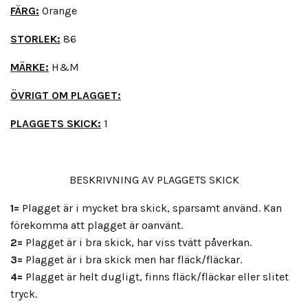
FÄRG:
Orange
STORLEK:
86
MÄRKE:
H&M
ÖVRIGT OM PLAGGET:
PLAGGETS SKICK:
1
BESKRIVNING AV PLAGGETS SKICK
1=
Plagget är i mycket bra skick, sparsamt använd. Kan
förekomma att plagget är oanvänt.
2=
Plagget är i bra skick, har viss tvätt påverkan.
3=
Plagget är i bra skick men har fläck/fläckar.
4=
Plagget är helt dugligt, finns fläck/fläckar eller slitet
tryck.