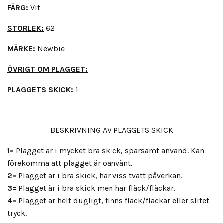
FÄRG:
Vit
STORLEK:
62
MÄRKE:
Newbie
ÖVRIGT OM PLAGGET:
PLAGGETS SKICK:
1
BESKRIVNING AV PLAGGETS SKICK
1=
Plagget är i mycket bra skick, sparsamt använd. Kan
förekomma att plagget är oanvänt.
2=
Plagget är i bra skick, har viss tvätt påverkan.
3=
Plagget är i bra skick men har fläck/fläckar.
4=
Plagget är helt dugligt, finns fläck/fläckar eller slitet
tryck.