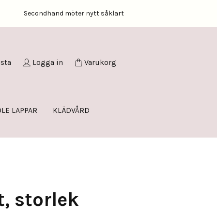
Secondhand möter nytt såklart
ista
Logga in
Varukorg
LE LAPPAR
KLÄDVÅRD
t, storlek