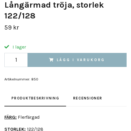
Långärmad tröja, storlek
122/128
59 kr
I lager
LÄGG I VARUKORG
Artikelnummer:
850
PRODUKTBESKRIVNING
RECENSIONER
FÄRG:
Flerfärgad
STORLEK:
122/128