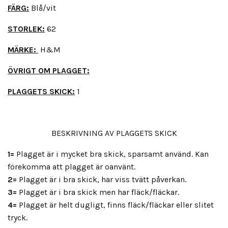
FÄRG:
Blå/vit
STORLEK:
62
MÄRKE:
H&M
ÖVRIGT OM PLAGGET:
PLAGGETS SKICK:
1
BESKRIVNING AV PLAGGETS SKICK
1=
Plagget är i mycket bra skick, sparsamt använd. Kan
förekomma att plagget är oanvänt.
2=
Plagget är i bra skick, har viss tvätt påverkan.
3=
Plagget är i bra skick men har fläck/fläckar.
4=
Plagget är helt dugligt, finns fläck/fläckar eller slitet
tryck.