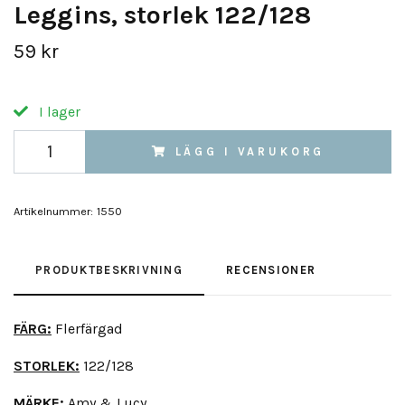
Leggins, storlek 122/128
59 kr
I lager
LÄGG I VARUKORG
Artikelnummer:
1550
PRODUKTBESKRIVNING
RECENSIONER
FÄRG:
Flerfärgad
STORLEK:
122/128
MÄRKE:
Amy & Lucy