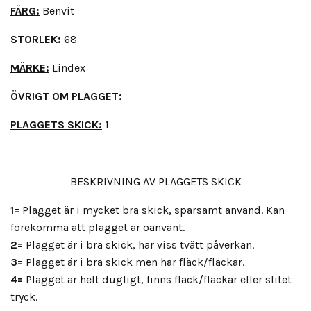
FÄRG:
Benvit
STORLEK:
68
MÄRKE:
Lindex
ÖVRIGT OM PLAGGET:
PLAGGETS SKICK:
1
BESKRIVNING AV PLAGGETS SKICK
1=
Plagget är i mycket bra skick, sparsamt använd. Kan
förekomma att plagget är oanvänt.
2=
Plagget är i bra skick, har viss tvätt påverkan.
3=
Plagget är i bra skick men har fläck/fläckar.
4=
Plagget är helt dugligt, finns fläck/fläckar eller slitet
tryck.