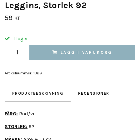
Leggins, Storlek 92
59 kr
I lager
LÄGG I VARUKORG
Artikelnummer:
1329
PRODUKTBESKRIVNING
RECENSIONER
FÄRG:
Röd/vit
STORLEK:
92
MÄRKE:
Amy & Lucy