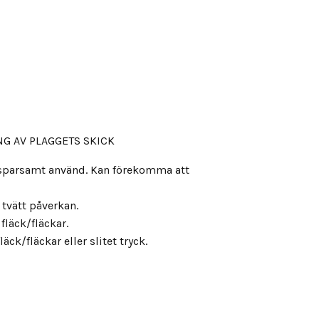
G AV PLAGGETS SKICK
, sparsamt använd. Kan förekomma att
s tvätt påverkan.
fläck/fläckar.
äck/fläckar eller slitet tryck.