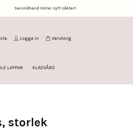
Secondhand möter nytt såklart
ista
Logga in
Varukorg
LE LAPPAR
KLÄDVÅRD
, storlek