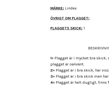
MÄRKE:
Lindex
ÖVRIGT OM PLAGGET:
PLAGGETS SKICK:
1
BESKRIVNIN
1=
Plagget är i mycket bra skick
plagget är oanvänt.
2=
Plagget är i bra skick, har vis
3=
Plagget är i bra skick men har 
4=
Plagget är helt dugligt, finns fl