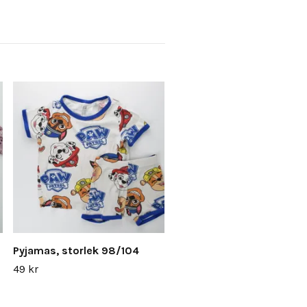
Pyjamas, storlek 98/104
49 kr