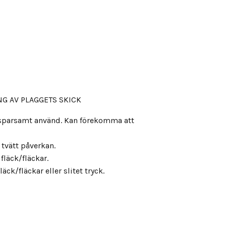
G AV PLAGGETS SKICK
, sparsamt använd. Kan förekomma att
s tvätt påverkan.
fläck/fläckar.
äck/fläckar eller slitet tryck.