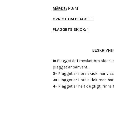
MÄRKE:
H&M
ÖVRIGT OM PLAGGET:
PLAGGETS SKICK:
1
BESKRIVNIN
1=
Plagget är i mycket bra skick
plagget är oanvänt.
2=
Plagget är i bra skick, har vis
3=
Plagget är i bra skick men har 
4=
Plagget är helt dugligt, finns fl