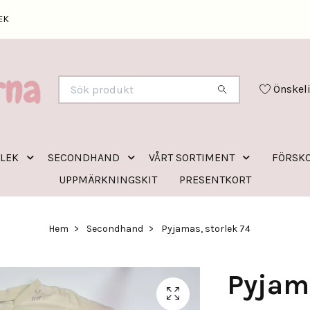
EK
Önskel
RLEK
SECONDHAND
VÅRT SORTIMENT
FÖRSKO
UPPMÄRKNINGSKIT
PRESENTKORT
Hem
Secondhand
Pyjamas, storlek 74
Pyjama