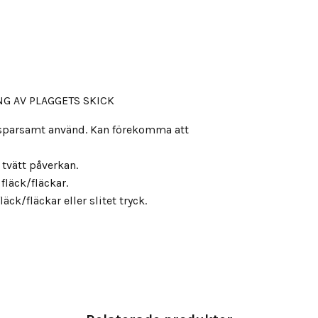
G AV PLAGGETS SKICK
, sparsamt använd. Kan förekomma att
s tvätt påverkan.
fläck/fläckar.
äck/fläckar eller slitet tryck.