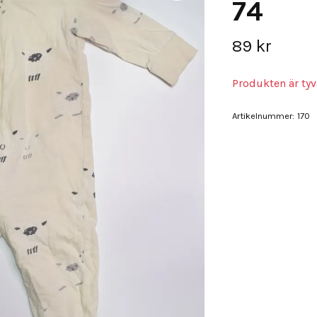
74
89 kr
Produkten är tyvä
Artikelnummer:
170