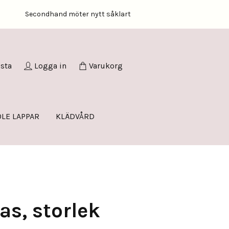
Secondhand möter nytt såklart
ista
Logga in
Varukorg
LE LAPPAR
KLÄDVÅRD
s, storlek