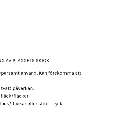
G AV PLAGGETS SKICK
, sparsamt använd. Kan förekomma att
s tvätt påverkan.
fläck/fläckar.
äck/fläckar eller slitet tryck.