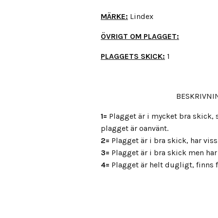
MÄRKE:
Lindex
ÖVRIGT OM PLAGGET:
PLAGGETS SKICK:
1
BESKRIVNIN
1=
Plagget är i mycket bra skick
plagget är oanvänt.
2=
Plagget är i bra skick, har vis
3=
Plagget är i bra skick men har 
4=
Plagget är helt dugligt, finns fl