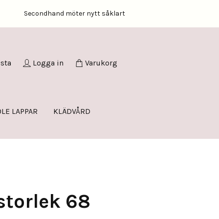
Secondhand möter nytt såklart
ista
Logga in
Varukorg
LE LAPPAR
KLÄDVÅRD
storlek 68