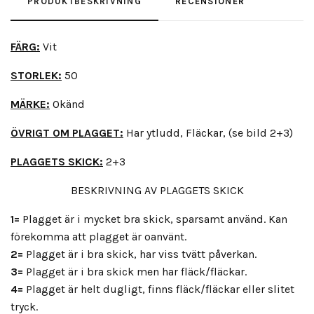
PRODUKTBESKRIVNING
RECENSIONER
FÄRG:
Vit
STORLEK:
50
MÄRKE:
Okänd
ÖVRIGT OM PLAGGET:
Har ytludd, Fläckar, (se bild 2+3)
PLAGGETS SKICK:
2+3
BESKRIVNING AV PLAGGETS SKICK
1=
Plagget är i mycket bra skick, sparsamt använd. Kan
förekomma att plagget är oanvänt.
2=
Plagget är i bra skick, har viss tvätt påverkan.
3=
Plagget är i bra skick men har fläck/fläckar.
4=
Plagget är helt dugligt, finns fläck/fläckar eller slitet
tryck.