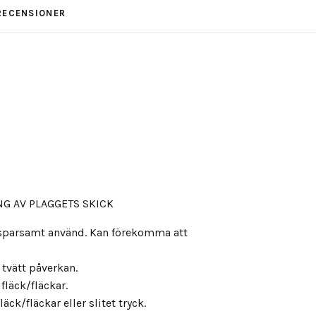
RECENSIONER
G AV PLAGGETS SKICK
, sparsamt använd. Kan förekomma att
s tvätt påverkan.
fläck/fläckar.
äck/fläckar eller slitet tryck.