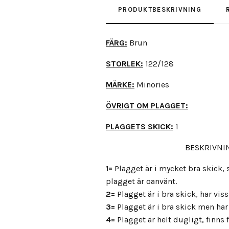
PRODUKTBESKRIVNING
FÄRG:
Brun
STORLEK:
122/128
MÄRKE:
Minories
ÖVRIGT OM PLAGGET:
PLAGGETS SKICK:
1
BESKRIVNIN
1=
Plagget är i mycket bra skick
plagget är oanvänt.
2=
Plagget är i bra skick, har vis
3=
Plagget är i bra skick men har 
4=
Plagget är helt dugligt, finns fl