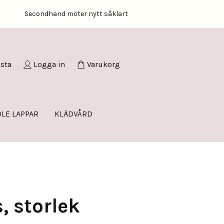
Secondhand möter nytt såklart
ista
Logga in
Varukorg
LE LAPPAR
KLÄDVÅRD
, storlek