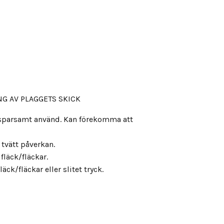
G AV PLAGGETS SKICK
, sparsamt använd. Kan förekomma att
s tvätt påverkan.
fläck/fläckar.
äck/fläckar eller slitet tryck.