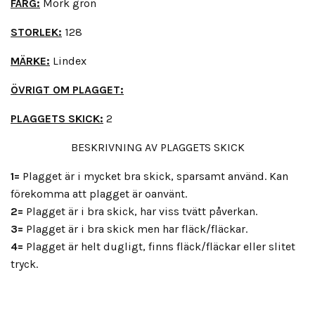
FÄRG:
Mörk grön
STORLEK:
128
MÄRKE:
Lindex
ÖVRIGT OM PLAGGET:
PLAGGETS SKICK:
2
BESKRIVNING AV PLAGGETS SKICK
1=
Plagget är i mycket bra skick, sparsamt använd. Kan
förekomma att plagget är oanvänt.
2=
Plagget är i bra skick, har viss tvätt påverkan.
3=
Plagget är i bra skick men har fläck/fläckar.
4=
Plagget är helt dugligt, finns fläck/fläckar eller slitet
tryck.