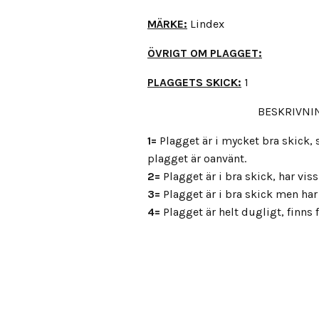
MÄRKE:
Lindex
ÖVRIGT OM PLAGGET:
PLAGGETS SKICK:
1
BESKRIVNIN
1=
Plagget är i mycket bra skick
plagget är oanvänt.
2=
Plagget är i bra skick, har vis
3=
Plagget är i bra skick men har 
4=
Plagget är helt dugligt, finns fl