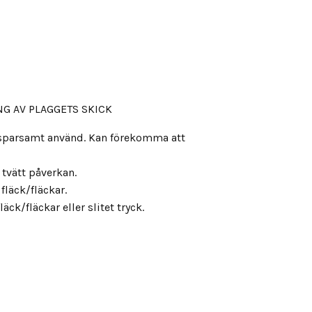
G AV PLAGGETS SKICK
, sparsamt använd. Kan förekomma att
s tvätt påverkan.
fläck/fläckar.
äck/fläckar eller slitet tryck.